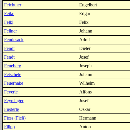
Feichtner
Engelbert
Feike
Edgar
Felkl
Felix
Fellner
Johann
Fendesack
Adolf
Fendt
Dieter
Fendt
Josef
Feneberg
Joseph
Fetschele
Johann
Feuerhake
Wilhelm
Feyerle
Alfons
Feyrsinger
Josef
Fiederle
Oskar
Fiess (Fieß)
Hermann
Filipp
Anton