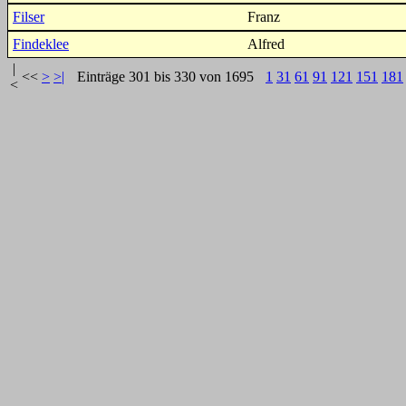
Filser
Franz
Findeklee
Alfred
|
<<
>
>|
Einträge 301 bis 330 von 1695
1
31
61
91
121
151
181
<