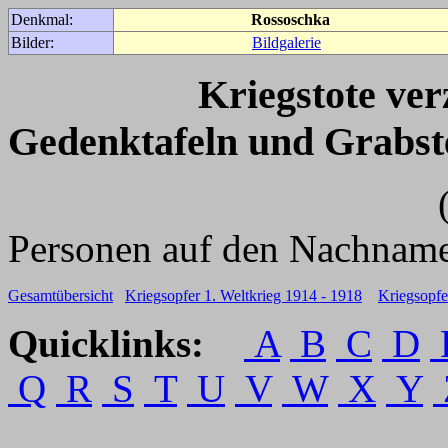
Denkmal:
Rossoschka
Bilder:
Bildgalerie
Kriegstote ve
Gedenktafeln und Grabst
(Für weitere 
Personen auf den Nachname
Gesamtübersicht
Kriegsopfer 1. Weltkrieg 1914 - 1918
Kriegsopfe
Quicklinks:
A
B
C
D
Q
R
S
T
U
V
W
X
Y