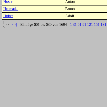
Hoser
Anton
Hromatka
Bruno
Huber
Adolf
|
<<
>
>|
Einträge 601 bis 630 von 1694
1
31
61
91
121
151
181
<