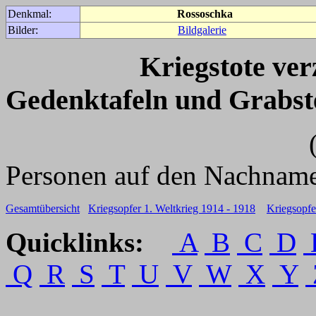
Denkmal:
Rossoschka
Bilder:
Bildgalerie
Kriegstote ve
Gedenktafeln und Grabst
(Für weitere 
Personen auf den Nachname
Gesamtübersicht
Kriegsopfer 1. Weltkrieg 1914 - 1918
Kriegsopfe
Quicklinks:
A
B
C
D
Q
R
S
T
U
V
W
X
Y