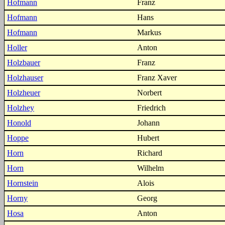
Hofmann
Franz
Hofmann
Hans
Hofmann
Markus
Holler
Anton
Holzbauer
Franz
Holzhauser
Franz Xaver
Holzheuer
Norbert
Holzhey
Friedrich
Honold
Johann
Hoppe
Hubert
Horn
Richard
Horn
Wilhelm
Hornstein
Alois
Horny
Georg
Hosa
Anton