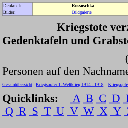
Denkmal:
Rossoschka
Bilder:
Bildgalerie
Kriegstote ve
Gedenktafeln und Grabst
(Für weitere 
Personen auf den Nachname
Gesamtübersicht
Kriegsopfer 1. Weltkrieg 1914 - 1918
Kriegsopfe
Quicklinks:
A
B
C
D
Q
R
S
T
U
V
W
X
Y