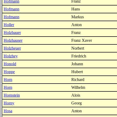
Hofmann
Franz
Hofmann
Hans
Hofmann
Markus
Holler
Anton
Holzbauer
Franz
Holzhauser
Franz Xaver
Holzheuer
Norbert
Holzhey
Friedrich
Honold
Johann
Hoppe
Hubert
Horn
Richard
Horn
Wilhelm
Hornstein
Alois
Horny
Georg
Hosa
Anton