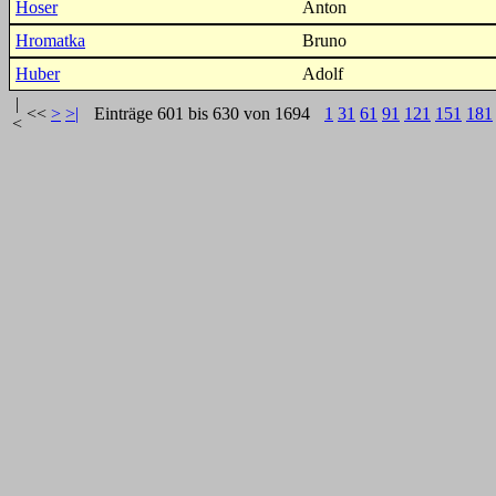
Hoser
Anton
Hromatka
Bruno
Huber
Adolf
|
<<
>
>|
Einträge 601 bis 630 von 1694
1
31
61
91
121
151
181
<