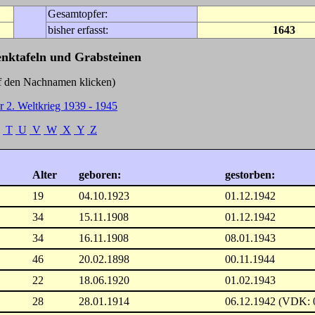
Gesamtopfer:
bisher erfasst:
1643
enktafeln und Grabsteinen
Nachnamen klicken)
r 2. Weltkrieg 1939 - 1945
T
U
V
W
X
Y
Z
Alter
geboren:
gestorben:
19
04.10.1923
01.12.1942
34
15.11.1908
01.12.1942
34
16.11.1908
08.01.1943
46
20.02.1898
00.11.1944
22
18.06.1920
01.02.1943
28
28.01.1914
06.12.1942 (VDK: 