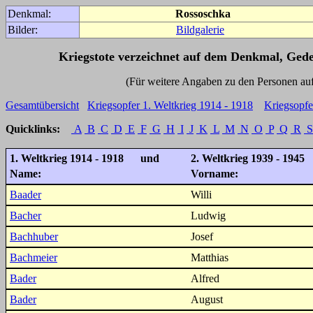
Denkmal:
Rossoschka
Bilder:
Bildgalerie
Kriegstote verzeichnet auf dem Denkmal, Ged
(Für weitere Angaben zu den Personen auf den 
Gesamtübersicht
Kriegsopfer 1. Weltkrieg 1914 - 1918
Kriegsopfe
Quicklinks:
A
B
C
D
E
F
G
H
I
J
K
L
M
N
O
P
Q
R
S
1. Weltkrieg 1914 - 1918 und
2. Weltkrieg 1939 - 1945
Name:
Vorname:
Baader
Willi
Bacher
Ludwig
Bachhuber
Josef
Bachmeier
Matthias
Bader
Alfred
Bader
August