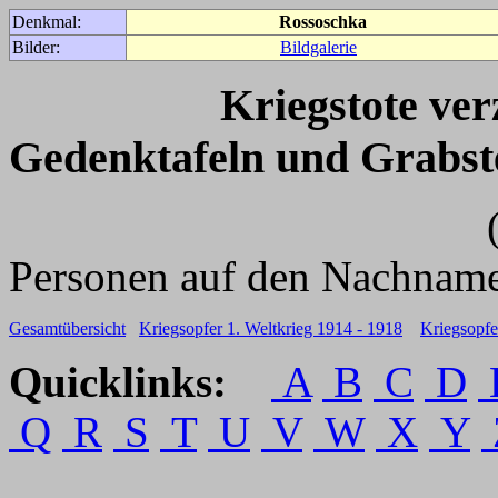
Denkmal:
Rossoschka
Bilder:
Bildgalerie
Kriegstote ve
Gedenktafeln und Grabst
(Für weitere 
Personen auf den Nachname
Gesamtübersicht
Kriegsopfer 1. Weltkrieg 1914 - 1918
Kriegsopfe
Quicklinks:
A
B
C
D
Q
R
S
T
U
V
W
X
Y