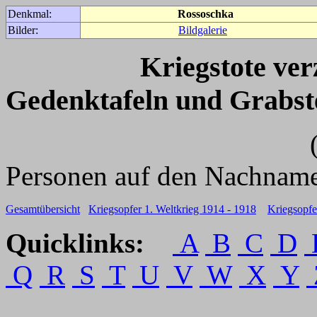
Denkmal:
Rossoschka
Bilder:
Bildgalerie
Kriegstote ve
Gedenktafeln und Grabst
(Für weitere 
Personen auf den Nachname
Gesamtübersicht
Kriegsopfer 1. Weltkrieg 1914 - 1918
Kriegsopfe
Quicklinks:
A
B
C
D
Q
R
S
T
U
V
W
X
Y