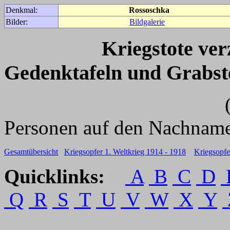
Denkmal:
Rossoschka
Bilder:
Bildgalerie
Kriegstote ve
Gedenktafeln und Grabst
(Für weitere 
Personen auf den Nachname
Gesamtübersicht
Kriegsopfer 1. Weltkrieg 1914 - 1918
Kriegsopfe
Quicklinks:
A
B
C
D
Q
R
S
T
U
V
W
X
Y