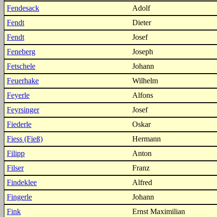
Fendesack
Adolf
Fendt
Dieter
Fendt
Josef
Feneberg
Joseph
Fetschele
Johann
Feuerhake
Wilhelm
Feyerle
Alfons
Feyrsinger
Josef
Fiederle
Oskar
Fiess (Fieß)
Hermann
Filipp
Anton
Filser
Franz
Findeklee
Alfred
Fingerle
Johann
Fink
Ernst Maximilian