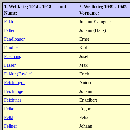
1. Weltkrieg 1914 - 1918 und
2. Weltkrieg 1939 - 1945
Name:
Vorname:
Fakler
Johann Evangelist
Falter
Johann (Hans)
Fandlbauer
Ernst
Fandler
Karl
Faschang
Josef
Fasser
Max
Faßler (Fassler)
Erich
Feichtinger
Anton
Feichtinger
Johann
Feichtner
Engelbert
Feike
Edgar
Felkl
Felix
Fellner
Johann