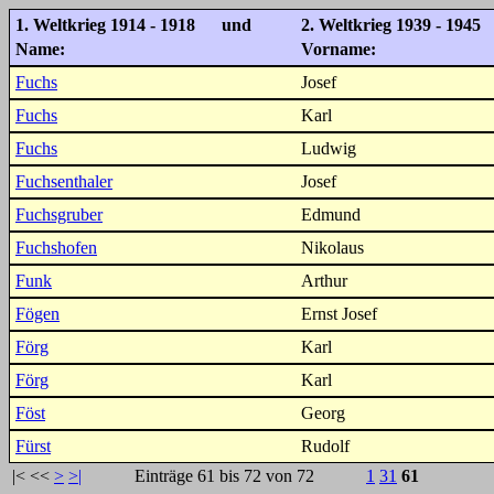
1. Weltkrieg 1914 - 1918 und
2. Weltkrieg 1939 - 1945
Name:
Vorname:
Fuchs
Josef
Fuchs
Karl
Fuchs
Ludwig
Fuchsenthaler
Josef
Fuchsgruber
Edmund
Fuchshofen
Nikolaus
Funk
Arthur
Fögen
Ernst Josef
Förg
Karl
Förg
Karl
Föst
Georg
Fürst
Rudolf
|<
<<
>
>|
Einträge 61 bis 72 von 72
1
31
61