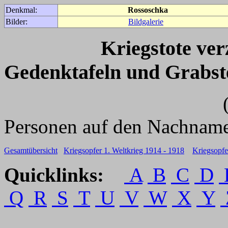
Denkmal:
Rossoschka
Bilder:
Bildgalerie
Kriegstote ve
Gedenktafeln und Grabst
(Für weitere 
Personen auf den Nachname
Gesamtübersicht
Kriegsopfer 1. Weltkrieg 1914 - 1918
Kriegsopfe
Quicklinks:
A
B
C
D
Q
R
S
T
U
V
W
X
Y