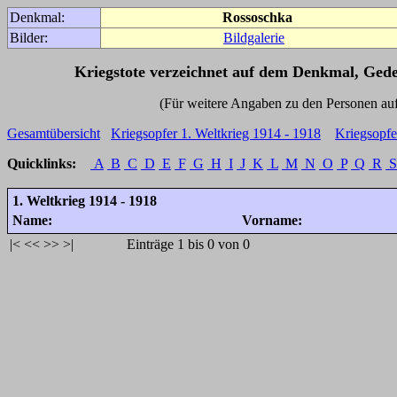
Denkmal:
Rossoschka
Bilder:
Bildgalerie
Kriegstote verzeichnet auf dem Denkmal, Ged
(Für weitere Angaben zu den Personen auf den 
Gesamtübersicht
Kriegsopfer 1. Weltkrieg 1914 - 1918
Kriegsopfe
Quicklinks:
A
B
C
D
E
F
G
H
I
J
K
L
M
N
O
P
Q
R
S
1. Weltkrieg 1914 - 1918
Name:
Vorname:
|<
<<
>>
>|
Einträge 1 bis 0 von 0