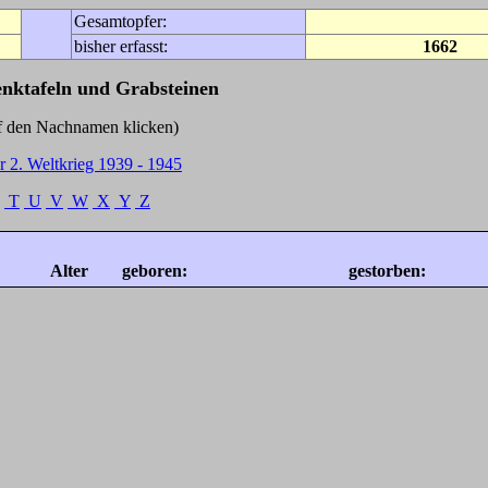
Gesamtopfer:
bisher erfasst:
1662
enktafeln und Grabsteinen
Nachnamen klicken)
r 2. Weltkrieg 1939 - 1945
T
U
V
W
X
Y
Z
Alter
geboren:
gestorben: