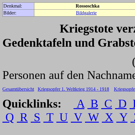
Denkmal:
Rossoschka
Bilder:
Bildgalerie
Kriegstote ve
Gedenktafeln und Grabst
(Für weitere 
Personen auf den Nachname
Gesamtübersicht
Kriegsopfer 1. Weltkrieg 1914 - 1918
Kriegsopfe
Quicklinks:
A
B
C
D
Q
R
S
T
U
V
W
X
Y