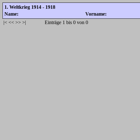
1. Weltkrieg 1914 - 1918
Name:
Vorname:
|<
<<
>>
>|
Einträge 1 bis 0 von 0