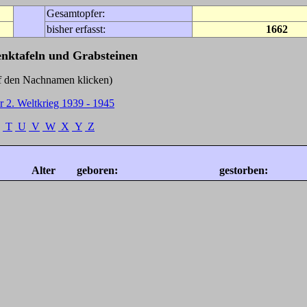
Gesamtopfer:
bisher erfasst:
1662
enktafeln und Grabsteinen
Nachnamen klicken)
r 2. Weltkrieg 1939 - 1945
T
U
V
W
X
Y
Z
Alter
geboren:
gestorben: