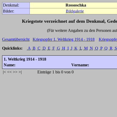
Denkmal:
Rossoschka
Bilder:
Bildgalerie
Kriegstote verzeichnet auf dem Denkmal, Ged
(Für weitere Angaben zu den Personen auf den 
Gesamtübersicht
Kriegsopfer 1. Weltkrieg 1914 - 1918
Kriegsopfe
Quicklinks:
A
B
C
D
E
F
G
H
I
J
K
L
M
N
O
P
Q
R
S
1. Weltkrieg 1914 - 1918
Name:
Vorname:
|<
<<
>>
>|
Einträge 1 bis 0 von 0