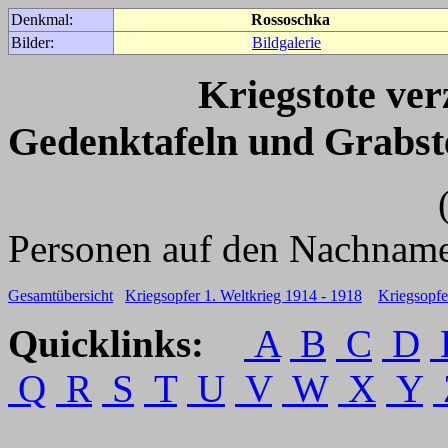
Denkmal:
Rossoschka
Bilder:
Bildgalerie
Kriegstote ve
Gedenktafeln und Grabst
(Für weitere 
Personen auf den Nachname
Gesamtübersicht
Kriegsopfer 1. Weltkrieg 1914 - 1918
Kriegsopfe
Quicklinks:
A
B
C
D
Q
R
S
T
U
V
W
X
Y