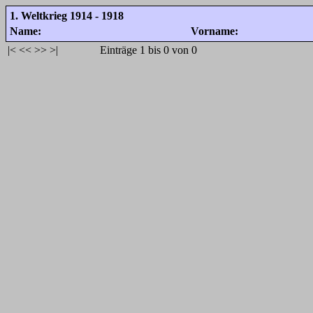
1. Weltkrieg 1914 - 1918
Name:
Vorname:
|<
<<
>>
>|
Einträge 1 bis 0 von 0