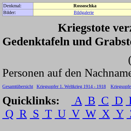
Denkmal:
Rossoschka
Bilder:
Bildgalerie
Kriegstote ve
Gedenktafeln und Grabst
(Für weitere 
Personen auf den Nachname
Gesamtübersicht
Kriegsopfer 1. Weltkrieg 1914 - 1918
Kriegsopfe
Quicklinks:
A
B
C
D
Q
R
S
T
U
V
W
X
Y