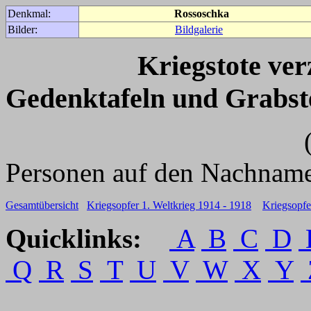
Denkmal:
Rossoschka
Bilder:
Bildgalerie
Kriegstote ve
Gedenktafeln und Grabst
(Für weitere 
Personen auf den Nachname
Gesamtübersicht
Kriegsopfer 1. Weltkrieg 1914 - 1918
Kriegsopfe
Quicklinks:
A
B
C
D
Q
R
S
T
U
V
W
X
Y