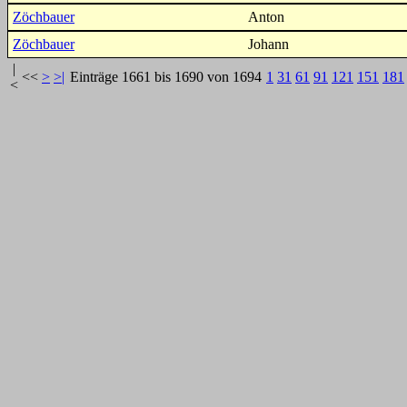
Zöchbauer
Anton
Zöchbauer
Johann
|
<<
>
>|
Einträge 1661 bis 1690 von 1694
1
31
61
91
121
151
181
<