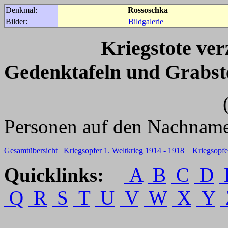
Denkmal:
Rossoschka
Bilder:
Bildgalerie
Kriegstote ve
Gedenktafeln und Grabst
(Für weitere 
Personen auf den Nachname
Gesamtübersicht
Kriegsopfer 1. Weltkrieg 1914 - 1918
Kriegsopfe
Quicklinks:
A
B
C
D
Q
R
S
T
U
V
W
X
Y