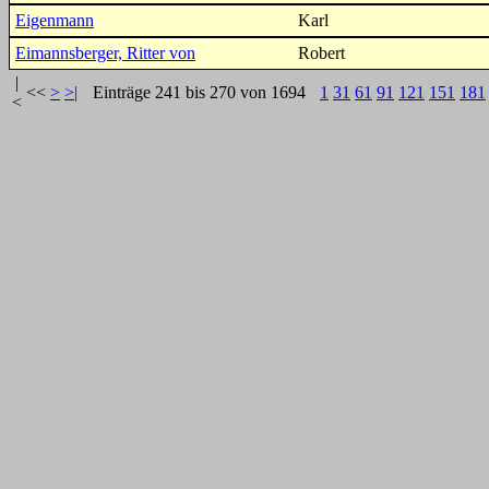
Eigenmann
Karl
Eimannsberger, Ritter von
Robert
|
<<
>
>|
Einträge 241 bis 270 von 1694
1
31
61
91
121
151
181
<