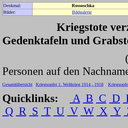
Denkmal:
Rossoschka
Bilder:
Bildgalerie
Kriegstote ve
Gedenktafeln und Grabst
(Für weitere 
Personen auf den Nachname
Gesamtübersicht
Kriegsopfer 1. Weltkrieg 1914 - 1918
Kriegsopfe
Quicklinks:
A
B
C
D
Q
R
S
T
U
V
W
X
Y