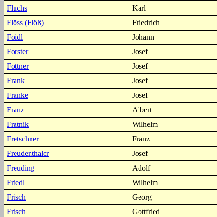
Fluchs
Karl
Flöss (Flöß)
Friedrich
Foidl
Johann
Forster
Josef
Fottner
Josef
Frank
Josef
Franke
Josef
Franz
Albert
Fratnik
Wilhelm
Fretschner
Franz
Freudenthaler
Josef
Freuding
Adolf
Friedl
Wilhelm
Frisch
Georg
Frisch
Gottfried