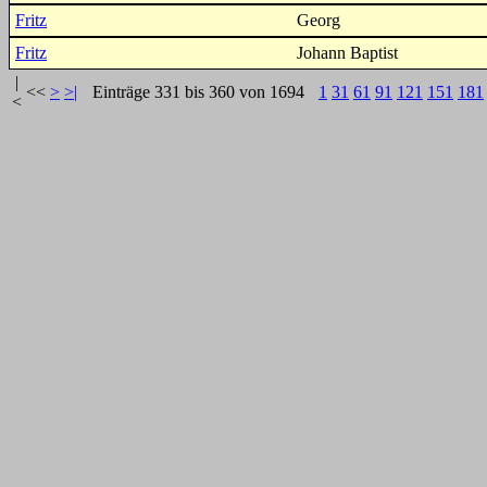
Fritz
Georg
Fritz
Johann Baptist
|
<<
>
>|
Einträge 331 bis 360 von 1694
1
31
61
91
121
151
181
<