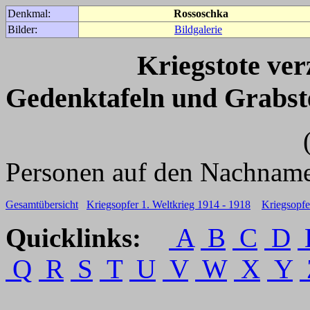
Denkmal:
Rossoschka
Bilder:
Bildgalerie
Kriegstote ve
Gedenktafeln und Grabst
(Für weitere 
Personen auf den Nachname
Gesamtübersicht
Kriegsopfer 1. Weltkrieg 1914 - 1918
Kriegsopfe
Quicklinks:
A
B
C
D
Q
R
S
T
U
V
W
X
Y