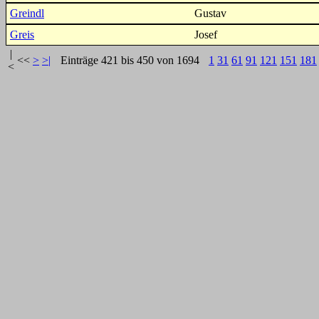
Greindl
Gustav
Greis
Josef
|
<<
>
>|
Einträge 421 bis 450 von 1694
1
31
61
91
121
151
181
<