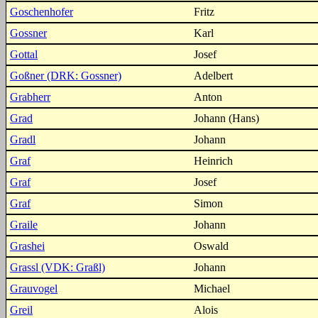
Goschenhofer
Fritz
Gossner
Karl
Gottal
Josef
Goßner (DRK: Gossner)
Adelbert
Grabherr
Anton
Grad
Johann (Hans)
Gradl
Johann
Graf
Heinrich
Graf
Josef
Graf
Simon
Graile
Johann
Grashei
Oswald
Grassl (VDK: Graßl)
Johann
Grauvogel
Michael
Greil
Alois