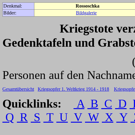
Denkmal:
Rossoschka
Bilder:
Bildgalerie
Kriegstote ve
Gedenktafeln und Grabst
(Für weitere 
Personen auf den Nachname
Gesamtübersicht
Kriegsopfer 1. Weltkrieg 1914 - 1918
Kriegsopfe
Quicklinks:
A
B
C
D
Q
R
S
T
U
V
W
X
Y