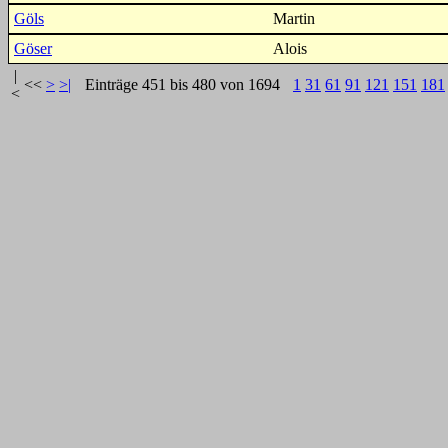
Göls
Martin
Göser
Alois
|
<<
>
>|
Einträge 451 bis 480 von 1694
1
31
61
91
121
151
181
<