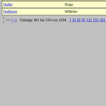
Haller
Hugo
Hallinger
Wilhelm
|
<<
>
>|
Einträge 481 bis 510 von 1694
1
31
61
91
121
151
181
<