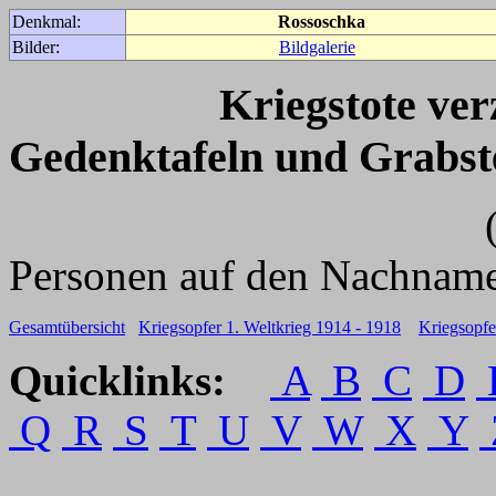
Denkmal:
Rossoschka
Bilder:
Bildgalerie
Kriegstote ve
Gedenktafeln und Grabst
(Für weitere 
Personen auf den Nachname
Gesamtübersicht
Kriegsopfer 1. Weltkrieg 1914 - 1918
Kriegsopfe
Quicklinks:
A
B
C
D
Q
R
S
T
U
V
W
X
Y