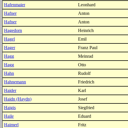
Hafenmaier
Leonhard
Hafner
Anton
Hafner
Anton
Hagedorn
Heinrich
Hagel
Emil
Hager
Franz Paul
Hagg
Meinrad
Hagg
Otto
Hahn
Rudolf
Hahnemann
Friedrich
Haider
Karl
Haidn (Haydn)
Josef
Haigis
Siegfried
Haile
Eduard
Haimerl
Fritz