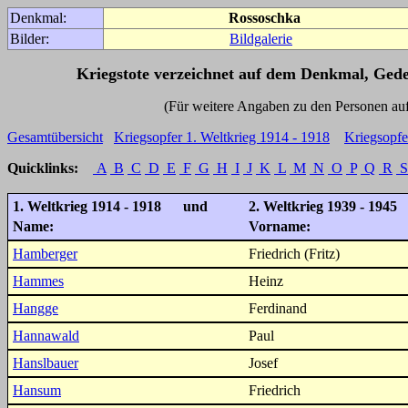
Denkmal:
Rossoschka
Bilder:
Bildgalerie
Kriegstote verzeichnet auf dem Denkmal, Ged
(Für weitere Angaben zu den Personen auf den 
Gesamtübersicht
Kriegsopfer 1. Weltkrieg 1914 - 1918
Kriegsopfe
Quicklinks:
A
B
C
D
E
F
G
H
I
J
K
L
M
N
O
P
Q
R
S
1. Weltkrieg 1914 - 1918 und
2. Weltkrieg 1939 - 1945
Name:
Vorname:
Hamberger
Friedrich (Fritz)
Hammes
Heinz
Hangge
Ferdinand
Hannawald
Paul
Hanslbauer
Josef
Hansum
Friedrich