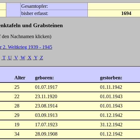
Gesamtopfer:
bisher erfasst:
1694
enktafeln und Grabsteinen
Nachnamen klicken)
r 2. Weltkrieg 1939 - 1945
T
U
V
W
X
Y
Z
Alter
geboren:
gestorben:
25
01.07.1917
01.11.1942
22
23.11.1920
01.01.1943
28
23.08.1914
01.01.1943
29
03.09.1913
01.12.1942
19
17.07.1923
31.12.1942
34
28.09.1908
01.12.1942