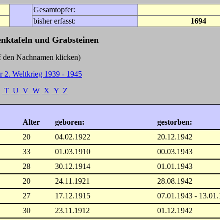
Gesamtopfer:
bisher erfasst:
1694
enktafeln und Grabsteinen
Nachnamen klicken)
r 2. Weltkrieg 1939 - 1945
T
U
V
W
X
Y
Z
Alter
geboren:
gestorben:
20
04.02.1922
20.12.1942
33
01.03.1910
00.03.1943
28
30.12.1914
01.01.1943
20
24.11.1921
28.08.1942
27
17.12.1915
07.01.1943 - 13.01
30
23.11.1912
01.12.1942