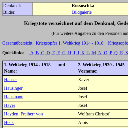
Denkmal:
Rossoschka
Bilder:
Bildgalerie
Kriegstote verzeichnet auf dem Denkmal, Ged
(Für weitere Angaben zu den Personen auf den 
Gesamtübersicht
Kriegsopfer 1. Weltkrieg 1914 - 1918
Kriegsopfe
Quicklinks:
A
B
C
D
E
F
G
H
I
J
K
L
M
N
O
P
Q
R
S
1. Weltkrieg 1914 - 1918 und
2. Weltkrieg 1939 - 1945
Name:
Vorname:
Hauser
Xaver
Hausinger
Josef
Hausmann
Josef
Haver
Josef
Hayden, Freiherr von
Wolfram Christof
Heck
Alois