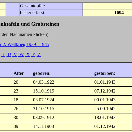
Gesamtopfer:
bisher erfasst:
1694
enktafeln und Grabsteinen
Nachnamen klicken)
r 2. Weltkrieg 1939 - 1945
T
U
V
W
X
Y
Z
Alter
geboren:
gestorben:
20
04.03.1922
01.01.1943
23
15.10.1919
07.12.1942
18
03.07.1924
00.01.1943
26
31.10.1915
25.09.1942
30
03.09.1912
18.01.1943
39
14.11.1903
01.12.1942