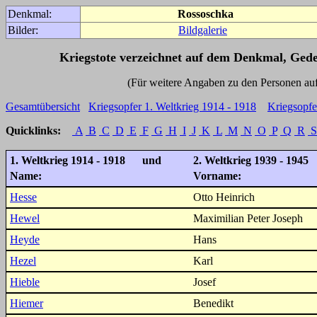
Denkmal:
Rossoschka
Bilder:
Bildgalerie
Kriegstote verzeichnet auf dem Denkmal, Ged
(Für weitere Angaben zu den Personen auf den 
Gesamtübersicht
Kriegsopfer 1. Weltkrieg 1914 - 1918
Kriegsopfe
Quicklinks:
A
B
C
D
E
F
G
H
I
J
K
L
M
N
O
P
Q
R
S
1. Weltkrieg 1914 - 1918 und
2. Weltkrieg 1939 - 1945
Name:
Vorname:
Hesse
Otto Heinrich
Hewel
Maximilian Peter Joseph
Heyde
Hans
Hezel
Karl
Hieble
Josef
Hiemer
Benedikt