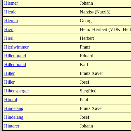
Hiemer
Johann
Hienle
Narziss (Narziß)
Hiereth
Georg
Hierl
Heinz Heribert (VDK: Herb
Hierl
Herbert
Hierlwimmer
Franz
Hillenbrand
Eduard
Hillenbrand
Karl
Hiller
Franz Xaver
Hiller
Josef
Hiltensperger
Siegfried
Himml
Paul
Hindelang
Franz Xaver
Hindelang
Josef
Hinterer
Johann