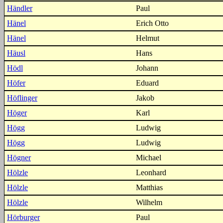
Händler
Paul
Hänel
Erich Otto
Hänel
Helmut
Häusl
Hans
Hödl
Johann
Höfer
Eduard
Höflinger
Jakob
Höger
Karl
Högg
Ludwig
Högg
Ludwig
Högner
Michael
Hölzle
Leonhard
Hölzle
Matthias
Hölzle
Wilhelm
Hörburger
Paul