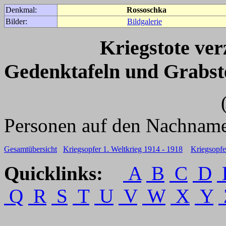
Denkmal:
Rossoschka
Bilder:
Bildgalerie
Kriegstote ve
Gedenktafeln und Grabst
(Für weitere 
Personen auf den Nachname
Gesamtübersicht
Kriegsopfer 1. Weltkrieg 1914 - 1918
Kriegsopfe
Quicklinks:
A
B
C
D
Q
R
S
T
U
V
W
X
Y