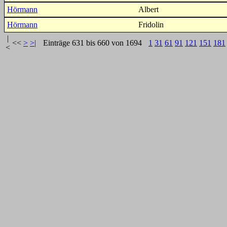
Hörmann
Albert
Hörmann
Fridolin
|
<<
>
>|
Einträge 631 bis 660 von 1694
1
31
61
91
121
151
181
<