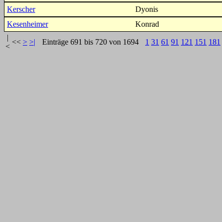
Kerscher
Dyonis
Kesenheimer
Konrad
|
<<
>
>|
Einträge 691 bis 720 von 1694
1
31
61
91
121
151
181
<