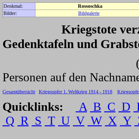
Denkmal:
Rossoschka
Bilder:
Bildgalerie
Kriegstote ve
Gedenktafeln und Grabst
(Für weitere 
Personen auf den Nachname
Gesamtübersicht
Kriegsopfer 1. Weltkrieg 1914 - 1918
Kriegsopfe
Quicklinks:
A
B
C
D
Q
R
S
T
U
V
W
X
Y