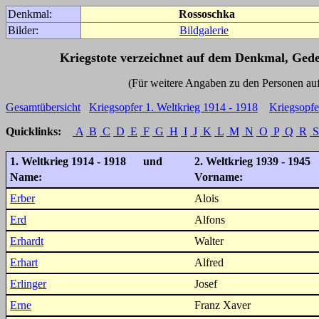
Denkmal:
Rossoschka
Bilder:
Bildgalerie
Kriegstote verzeichnet auf dem Denkmal, Ged
(Für weitere Angaben zu den Personen auf den 
Gesamtübersicht
Kriegsopfer 1. Weltkrieg 1914 - 1918
Kriegsopfe
Quicklinks:
A
B
C
D
E
F
G
H
I
J
K
L
M
N
O
P
Q
R
S
1. Weltkrieg 1914 - 1918 und
2. Weltkrieg 1939 - 1945
Name:
Vorname:
Erber
Alois
Erd
Alfons
Erhardt
Walter
Erhart
Alfred
Erlinger
Josef
Erne
Franz Xaver