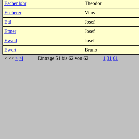
Eschenlohr
Theodor
Escherer
Vitus
Ettl
Josef
Ettner
Josef
Ewald
Josef
Ewert
Bruno
|<
<<
>
>|
Einträge 51 bis 62 von 62
1
31
61