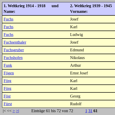
1. Weltkrieg 1914 - 1918 und
2. Weltkrieg 1939 - 1945
Name:
Vorname:
Fuchs
Josef
Fuchs
Karl
Fuchs
Ludwig
Fuchsenthaler
Josef
Fuchsgruber
Edmund
Fuchshofen
Nikolaus
Funk
Arthur
Fögen
Ernst Josef
Förg
Karl
Förg
Karl
Föst
Georg
Fürst
Rudolf
|<
<<
>
>|
Einträge 61 bis 72 von 72
1
31
61