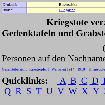
Denkmal:
Rossoschka
Bilder:
Bildgalerie
Kriegstote ve
Gedenktafeln und Grabst
(Für weitere 
Personen auf den Nachname
Gesamtübersicht
Kriegsopfer 1. Weltkrieg 1914 - 1918
Kriegsopfe
Quicklinks:
A
B
C
D
Q
R
S
T
U
V
W
X
Y