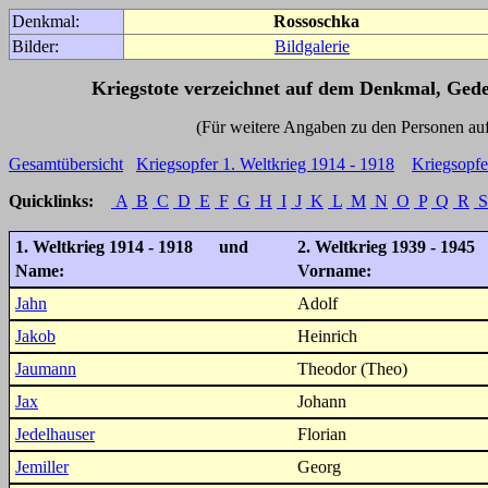
Denkmal:
Rossoschka
Bilder:
Bildgalerie
Kriegstote verzeichnet auf dem Denkmal, Ged
(Für weitere Angaben zu den Personen auf den 
Gesamtübersicht
Kriegsopfer 1. Weltkrieg 1914 - 1918
Kriegsopfe
Quicklinks:
A
B
C
D
E
F
G
H
I
J
K
L
M
N
O
P
Q
R
S
1. Weltkrieg 1914 - 1918 und
2. Weltkrieg 1939 - 1945
Name:
Vorname:
Jahn
Adolf
Jakob
Heinrich
Jaumann
Theodor (Theo)
Jax
Johann
Jedelhauser
Florian
Jemiller
Georg