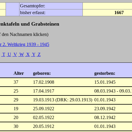
Gesamtopfer:
bisher erfasst:
1667
enktafeln und Grabsteinen
Nachnamen klicken)
r 2. Weltkrieg 1939 - 1945
T
U
V
W
X
Y
Z
Alter
geboren:
gestorben:
37
17.02.1908
15.01.1945
25
17.04.1917
08.03.1943 - 09.03
29
19.03.1913 (DRK: 29.03.1913)
01.01.1943
19
25.09.1922
23.09.1942
20
02.05.1922
08.12.1942
30
20.05.1912
01.01.1943