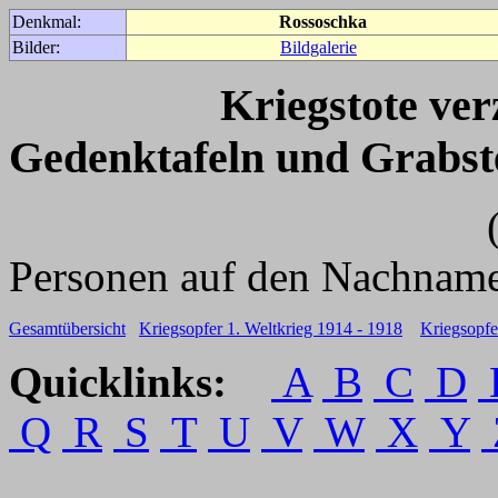
Denkmal:
Rossoschka
Bilder:
Bildgalerie
Kriegstote ve
Gedenktafeln und Grabst
(Für weitere 
Personen auf den Nachname
Gesamtübersicht
Kriegsopfer 1. Weltkrieg 1914 - 1918
Kriegsopfe
Quicklinks:
A
B
C
D
Q
R
S
T
U
V
W
X
Y