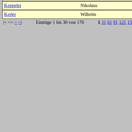
Keppeler
Nikolaus
Kerler
Wilhelm
|<
<<
>
>|
Einträge 1 bis 30 von 170
1
31
61
91
121
15