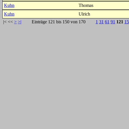
Kuhn
Thomas
Kuhn
Ulrich
|<
<<
>
>|
Einträge 121 bis 150 von 170
1
31
61
91
121
15