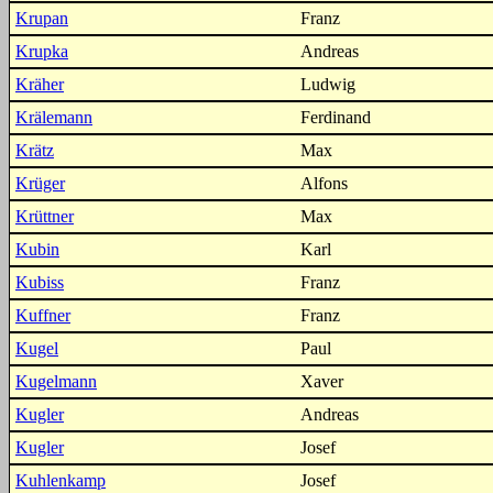
Krupan
Franz
Krupka
Andreas
Kräher
Ludwig
Krälemann
Ferdinand
Krätz
Max
Krüger
Alfons
Krüttner
Max
Kubin
Karl
Kubiss
Franz
Kuffner
Franz
Kugel
Paul
Kugelmann
Xaver
Kugler
Andreas
Kugler
Josef
Kuhlenkamp
Josef