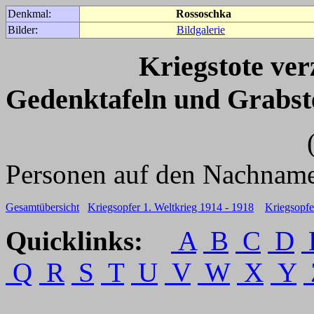
Denkmal:
Rossoschka
Bilder:
Bildgalerie
Kriegstote ve
Gedenktafeln und Grabst
(Für weitere 
Personen auf den Nachname
Gesamtübersicht
Kriegsopfer 1. Weltkrieg 1914 - 1918
Kriegsopfe
Quicklinks:
A
B
C
D
Q
R
S
T
U
V
W
X
Y