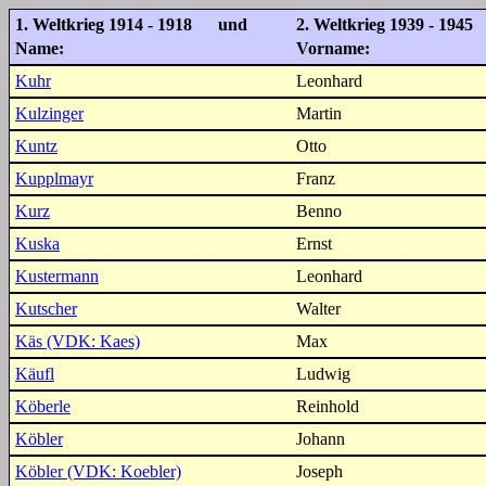
1. Weltkrieg 1914 - 1918 und
2. Weltkrieg 1939 - 1945
Name:
Vorname:
Kuhr
Leonhard
Kulzinger
Martin
Kuntz
Otto
Kupplmayr
Franz
Kurz
Benno
Kuska
Ernst
Kustermann
Leonhard
Kutscher
Walter
Käs (VDK: Kaes)
Max
Käufl
Ludwig
Köberle
Reinhold
Köbler
Johann
Köbler (VDK: Koebler)
Joseph