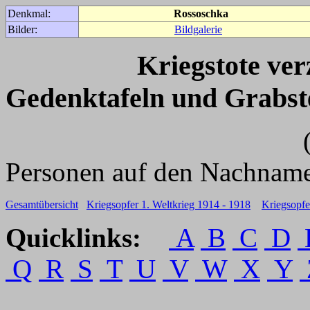
Denkmal:
Rossoschka
Bilder:
Bildgalerie
Kriegstote ve
Gedenktafeln und Grabst
(Für weitere 
Personen auf den Nachname
Gesamtübersicht
Kriegsopfer 1. Weltkrieg 1914 - 1918
Kriegsopfe
Quicklinks:
A
B
C
D
Q
R
S
T
U
V
W
X
Y