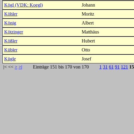
Kögl (VDK: Koegl)
Johann
Köhler
Moritz
König
Albert
Kötzinger
Matthäus
Kößler
Hubert
Kübler
Otto
Kügle
Josef
|<
<<
>
>|
Einträge 151 bis 170 von 170
1
31
61
91
121
15