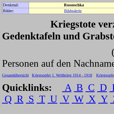
Denkmal:
Rossoschka
Bilder:
Bildgalerie
Kriegstote ve
Gedenktafeln und Grabst
(Für weitere 
Personen auf den Nachname
Gesamtübersicht
Kriegsopfer 1. Weltkrieg 1914 - 1918
Kriegsopfe
Quicklinks:
A
B
C
D
Q
R
S
T
U
V
W
X
Y