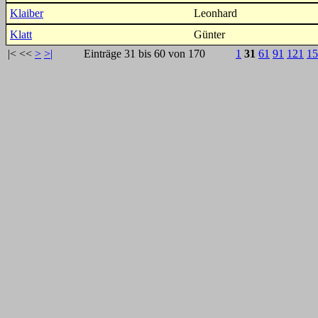
Klaiber
Leonhard
Klatt
Günter
|<
<<
>
>|
Einträge 31 bis 60 von 170
1
31
61
91
121
15