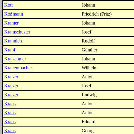
Kott
Johann
Koßmann
Friedrich (Fritz)
Kramer
Johann
Kramschuster
Josef
Krannich
Rudolf
Krapf
Günther
Kratschmar
Johann
Krattenmacher
Wilhelm
Kratzer
Anton
Kratzer
Josef
Kratzer
Ludwig
Kraus
Anton
Kraus
Anton
Kraus
Eduard
Kraus
Georg