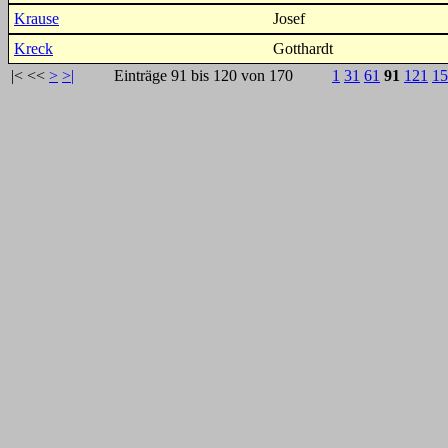
Krause
Josef
Kreck
Gotthardt
|<
<<
>
>|
Einträge 91 bis 120 von 170
1
31
61
91
121
15