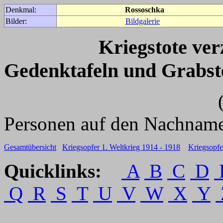
Denkmal:
Rossoschka
Bilder:
Bildgalerie
Kriegstote ve
Gedenktafeln und Grabst
(Für weitere 
Personen auf den Nachname
Gesamtübersicht
Kriegsopfer 1. Weltkrieg 1914 - 1918
Kriegsopfe
Quicklinks:
A
B
C
D
Q
R
S
T
U
V
W
X
Y