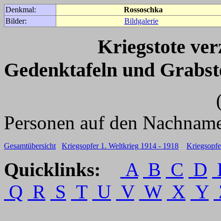
Denkmal:
Rossoschka
Bilder:
Bildgalerie
Kriegstote ve
Gedenktafeln und Grabst
(Für weitere 
Personen auf den Nachname
Gesamtübersicht
Kriegsopfer 1. Weltkrieg 1914 - 1918
Kriegsopfe
Quicklinks:
A
B
C
D
Q
R
S
T
U
V
W
X
Y