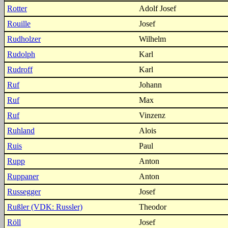
Rotter
Adolf Josef
Rouille
Josef
Rudholzer
Wilhelm
Rudolph
Karl
Rudroff
Karl
Ruf
Johann
Ruf
Max
Ruf
Vinzenz
Ruhland
Alois
Ruis
Paul
Rupp
Anton
Ruppaner
Anton
Russegger
Josef
Rußler (VDK: Russler)
Theodor
Röll
Josef