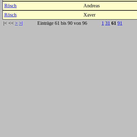
Rösch
Andreas
Rösch
Xaver
|<
<<
>
>|
Einträge 61 bis 90 von 96
1
31
61
91