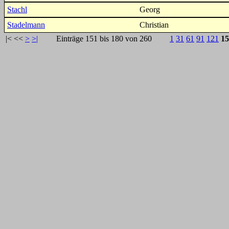
Stachl
Georg
Stadelmann
Christian
|<
<<
>
>|
Einträge 151 bis 180 von 260
1
31
61
91
121
15