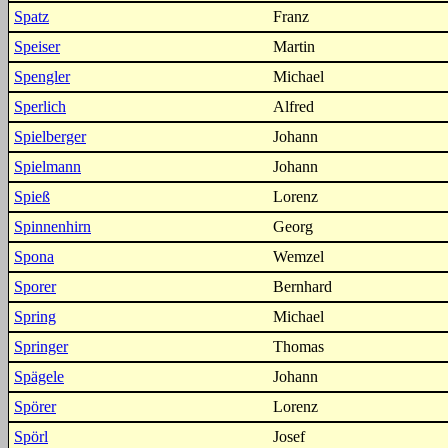
Spatz
Franz
Speiser
Martin
Spengler
Michael
Sperlich
Alfred
Spielberger
Johann
Spielmann
Johann
Spieß
Lorenz
Spinnenhirn
Georg
Spona
Wemzel
Sporer
Bernhard
Spring
Michael
Springer
Thomas
Spägele
Johann
Spörer
Lorenz
Spörl
Josef