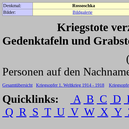
Denkmal:
Rossoschka
Bilder:
Bildgalerie
Kriegstote ve
Gedenktafeln und Grabst
(Für weitere 
Personen auf den Nachname
Gesamtübersicht
Kriegsopfer 1. Weltkrieg 1914 - 1918
Kriegsopfe
Quicklinks:
A
B
C
D
Q
R
S
T
U
V
W
X
Y