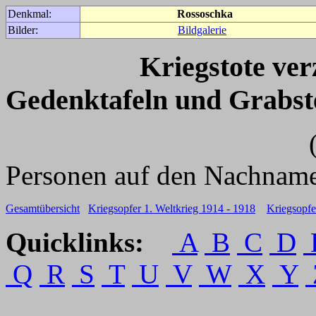
Denkmal:
Rossoschka
Bilder:
Bildgalerie
Kriegstote ve
Gedenktafeln und Grabst
(Für weitere 
Personen auf den Nachname
Gesamtübersicht
Kriegsopfer 1. Weltkrieg 1914 - 1918
Kriegsopfe
Quicklinks:
A
B
C
D
Q
R
S
T
U
V
W
X
Y