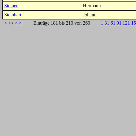
Steiner
Hermann
Steinhart
Johann
|<
<<
>
>|
Einträge 181 bis 210 von 260
1
31
61
91
121
15