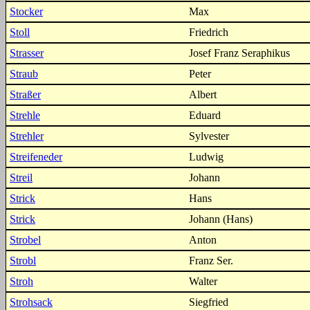
Stocker
Max
Stoll
Friedrich
Strasser
Josef Franz Seraphikus
Straub
Peter
Straßer
Albert
Strehle
Eduard
Strehler
Sylvester
Streifeneder
Ludwig
Streil
Johann
Strick
Hans
Strick
Johann (Hans)
Strobel
Anton
Strobl
Franz Ser.
Stroh
Walter
Strohsack
Siegfried