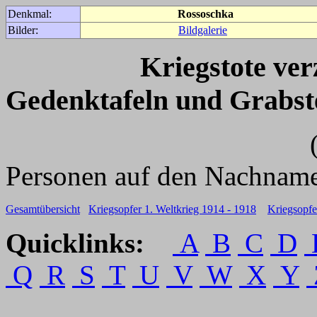
Denkmal:
Rossoschka
Bilder:
Bildgalerie
Kriegstote ve
Gedenktafeln und Grabst
(Für weitere 
Personen auf den Nachname
Gesamtübersicht
Kriegsopfer 1. Weltkrieg 1914 - 1918
Kriegsopfe
Quicklinks:
A
B
C
D
Q
R
S
T
U
V
W
X
Y