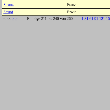
Strunz
Franz
Strupf
Erwin
|<
<<
>
>|
Einträge 211 bis 240 von 260
1
31
61
91
121
15