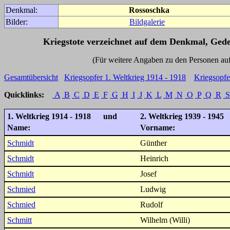
Denkmal:
Rossoschka
Bilder:
Bildgalerie
Kriegstote verzeichnet auf dem Denkmal, Ged
(Für weitere Angaben zu den Personen auf den 
Gesamtübersicht
Kriegsopfer 1. Weltkrieg 1914 - 1918
Kriegsopfe
Quicklinks:
A
B
C
D
E
F
G
H
I
J
K
L
M
N
O
P
Q
R
S
1. Weltkrieg 1914 - 1918 und
2. Weltkrieg 1939 - 1945
Name:
Vorname:
Schmidt
Günther
Schmidt
Heinrich
Schmidt
Josef
Schmied
Ludwig
Schmied
Rudolf
Schmitt
Wilhelm (Willi)