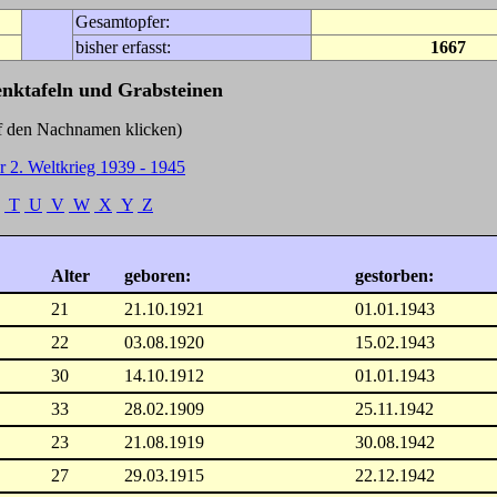
Gesamtopfer:
bisher erfasst:
1667
enktafeln und Grabsteinen
Nachnamen klicken)
r 2. Weltkrieg 1939 - 1945
T
U
V
W
X
Y
Z
Alter
geboren:
gestorben:
21
21.10.1921
01.01.1943
22
03.08.1920
15.02.1943
30
14.10.1912
01.01.1943
33
28.02.1909
25.11.1942
23
21.08.1919
30.08.1942
27
29.03.1915
22.12.1942