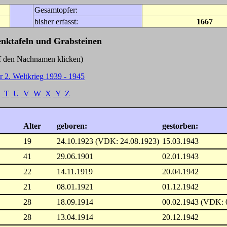
Gesamtopfer:
bisher erfasst:
1667
enktafeln und Grabsteinen
Nachnamen klicken)
r 2. Weltkrieg 1939 - 1945
T
U
V
W
X
Y
Z
Alter
geboren:
gestorben:
19
24.10.1923 (VDK: 24.08.1923)
15.03.1943
41
29.06.1901
02.01.1943
22
14.11.1919
20.04.1942
21
08.01.1921
01.12.1942
28
18.09.1914
00.02.1943 (VDK: 
28
13.04.1914
20.12.1942