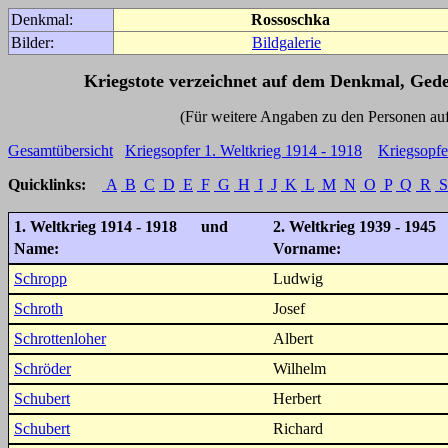
Denkmal:
Rossoschka
Bilder:
Bildgalerie
Kriegstote verzeichnet auf dem Denkmal, Ged
(Für weitere Angaben zu den Personen auf den 
Gesamtübersicht
Kriegsopfer 1. Weltkrieg 1914 - 1918
Kriegsopfe
Quicklinks:
A
B
C
D
E
F
G
H
I
J
K
L
M
N
O
P
Q
R
S
1. Weltkrieg 1914 - 1918 und
2. Weltkrieg 1939 - 1945
Name:
Vorname:
Schropp
Ludwig
Schroth
Josef
Schrottenloher
Albert
Schröder
Wilhelm
Schubert
Herbert
Schubert
Richard