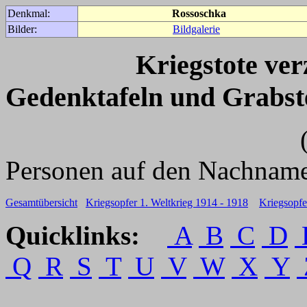
Denkmal:
Rossoschka
Bilder:
Bildgalerie
Kriegstote ve
Gedenktafeln und Grabst
(Für weitere 
Personen auf den Nachname
Gesamtübersicht
Kriegsopfer 1. Weltkrieg 1914 - 1918
Kriegsopfe
Quicklinks:
A
B
C
D
Q
R
S
T
U
V
W
X
Y