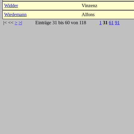
Widder
Vinzenz
Wiedemann
Alfons
|<
<<
>
>|
Einträge 31 bis 60 von 118
1
31
61
91