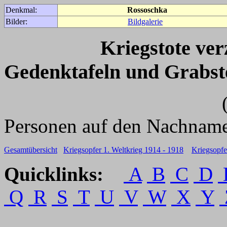
Denkmal:
Rossoschka
Bilder:
Bildgalerie
Kriegstote ve
Gedenktafeln und Grabst
(Für weitere 
Personen auf den Nachname
Gesamtübersicht
Kriegsopfer 1. Weltkrieg 1914 - 1918
Kriegsopfe
Quicklinks:
A
B
C
D
Q
R
S
T
U
V
W
X
Y