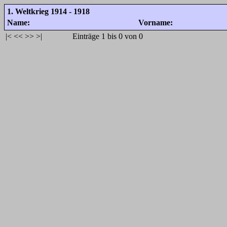
1. Weltkrieg 1914 - 1918
Name:
Vorname:
|<
<<
>>
>|
Einträge 1 bis 0 von 0