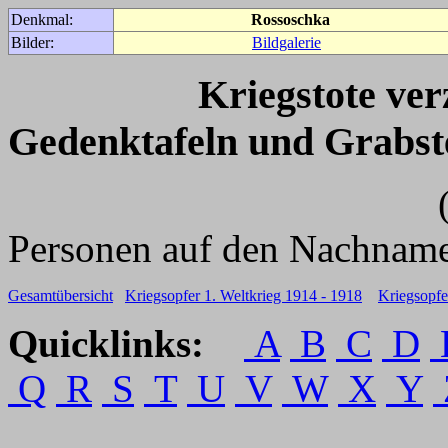
Denkmal:
Rossoschka
Bilder:
Bildgalerie
Kriegstote ve
Gedenktafeln und Grabst
(Für weitere 
Personen auf den Nachname
Gesamtübersicht
Kriegsopfer 1. Weltkrieg 1914 - 1918
Kriegsopfe
Quicklinks:
A
B
C
D
Q
R
S
T
U
V
W
X
Y