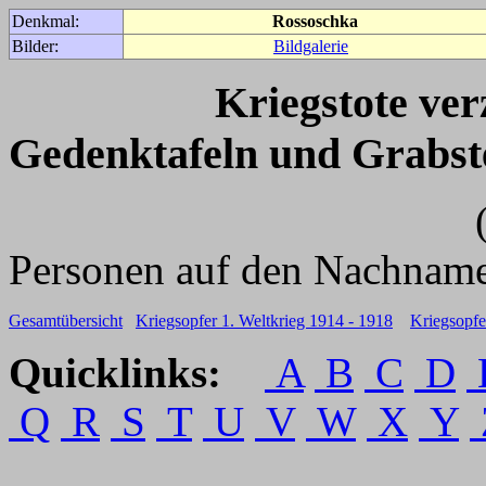
Denkmal:
Rossoschka
Bilder:
Bildgalerie
Kriegstote ve
Gedenktafeln und Grabst
(Für weitere 
Personen auf den Nachname
Gesamtübersicht
Kriegsopfer 1. Weltkrieg 1914 - 1918
Kriegsopfe
Quicklinks:
A
B
C
D
Q
R
S
T
U
V
W
X
Y