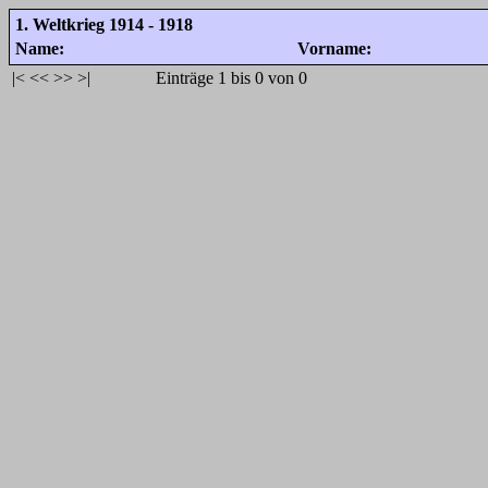
1. Weltkrieg 1914 - 1918
Name:
Vorname:
|<
<<
>>
>|
Einträge 1 bis 0 von 0