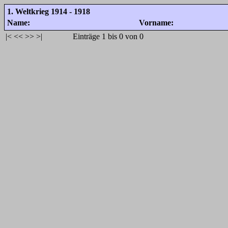
1. Weltkrieg 1914 - 1918
Name:
Vorname:
|<
<<
>>
>|
Einträge 1 bis 0 von 0