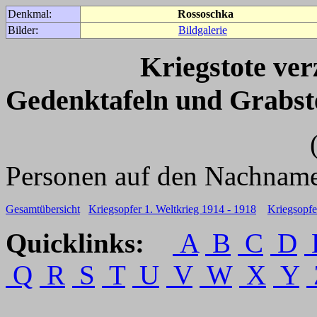
Denkmal:
Rossoschka
Bilder:
Bildgalerie
Kriegstote ve
Gedenktafeln und Grabst
(Für weitere 
Personen auf den Nachname
Gesamtübersicht
Kriegsopfer 1. Weltkrieg 1914 - 1918
Kriegsopfe
Quicklinks:
A
B
C
D
Q
R
S
T
U
V
W
X
Y