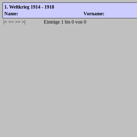
1. Weltkrieg 1914 - 1918
Name:
Vorname:
|<
<<
>>
>|
Einträge 1 bis 0 von 0