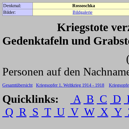
Denkmal:
Rossoschka
Bilder:
Bildgalerie
Kriegstote ve
Gedenktafeln und Grabst
(Für weitere 
Personen auf den Nachname
Gesamtübersicht
Kriegsopfer 1. Weltkrieg 1914 - 1918
Kriegsopfe
Quicklinks:
A
B
C
D
Q
R
S
T
U
V
W
X
Y