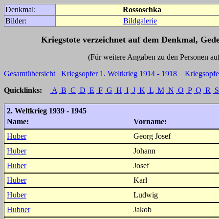
Denkmal:
Rossoschka
Bilder:
Bildgalerie
Kriegstote verzeichnet auf dem Denkmal, Ged
(Für weitere Angaben zu den Personen auf den 
Gesamtübersicht
Kriegsopfer 1. Weltkrieg 1914 - 1918
Kriegsopfe
Quicklinks:
A
B
C
D
E
F
G
H
I
J
K
L
M
N
O
P
Q
R
S
2. Weltkrieg 1939 - 1945
Name:
Vorname:
Huber
Georg Josef
Huber
Johann
Huber
Josef
Huber
Karl
Huber
Ludwig
Hubner
Jakob