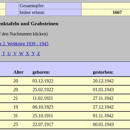
Gesamtopfer:
bisher erfasst:
1667
enktafeln und Grabsteinen
Nachnamen klicken)
r 2. Weltkrieg 1939 - 1945
T
U
V
W
X
Y
Z
Alter
geboren:
gestorben:
20
03.12.1922
20.12.1942
20
25.02.1922
01.01.1943
21
11.02.1921
27.11.1942
19
06.10.1923
27.12.1942
31
25.10.1911
01.11.1942
25
22.07.1917
00.01.1943