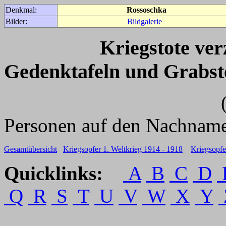
Denkmal:
Rossoschka
Bilder:
Bildgalerie
Kriegstote ve
Gedenktafeln und Grabst
(Für weitere 
Personen auf den Nachname
Gesamtübersicht
Kriegsopfer 1. Weltkrieg 1914 - 1918
Kriegsopfe
Quicklinks:
A
B
C
D
Q
R
S
T
U
V
W
X
Y