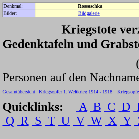
Denkmal:
Rossoschka
Bilder:
Bildgalerie
Kriegstote ve
Gedenktafeln und Grabst
(Für weitere 
Personen auf den Nachname
Gesamtübersicht
Kriegsopfer 1. Weltkrieg 1914 - 1918
Kriegsopfe
Quicklinks:
A
B
C
D
Q
R
S
T
U
V
W
X
Y