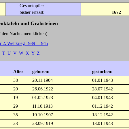
Gesamtopfer:
bisher erfasst:
1672
enktafeln und Grabsteinen
Nachnamen klicken)
r 2. Weltkrieg 1939 - 1945
T
U
V
W
X
Y
Z
Alter
geboren:
gestorben:
38
20.11.1904
01.01.1943
20
26.06.1922
28.07.1942
19
01.05.1923
04.01.1943
29
11.10.1913
01.12.1942
35
19.10.1907
18.12.1942
23
23.09.1919
13.01.1943