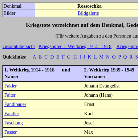
Denkmal:
Rossoschka
Bilder:
Bildgalerie
Kriegstote verzeichnet auf dem Denkmal, Ged
(Für weitere Angaben zu den Personen auf den 
Gesamtübersicht
Kriegsopfer 1. Weltkrieg 1914 - 1918
Kriegsopfe
Quicklinks:
A
B
C
D
E
F
G
H
I
J
K
L
M
N
O
P
Q
R
S
1. Weltkrieg 1914 - 1918 und
2. Weltkrieg 1939 - 1945
Name:
Vorname:
Fakler
Johann Evangelist
Falter
Johann (Hans)
Fandlbauer
Ernst
Fandler
Karl
Faschang
Josef
Fasser
Max