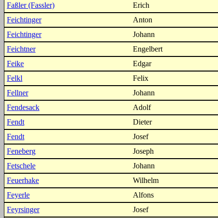
Faßler (Fassler)
Erich
Feichtinger
Anton
Feichtinger
Johann
Feichtner
Engelbert
Feike
Edgar
Felkl
Felix
Fellner
Johann
Fendesack
Adolf
Fendt
Dieter
Fendt
Josef
Feneberg
Joseph
Fetschele
Johann
Feuerhake
Wilhelm
Feyerle
Alfons
Feyrsinger
Josef