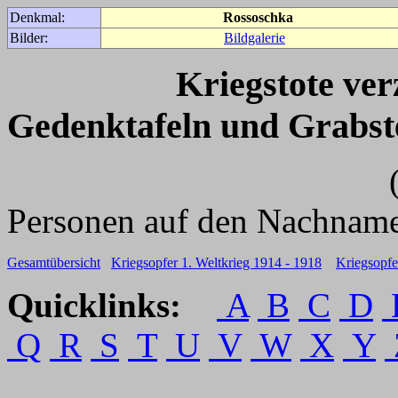
Denkmal:
Rossoschka
Bilder:
Bildgalerie
Kriegstote ve
Gedenktafeln und Grabst
(Für weitere 
Personen auf den Nachname
Gesamtübersicht
Kriegsopfer 1. Weltkrieg 1914 - 1918
Kriegsopfe
Quicklinks:
A
B
C
D
Q
R
S
T
U
V
W
X
Y